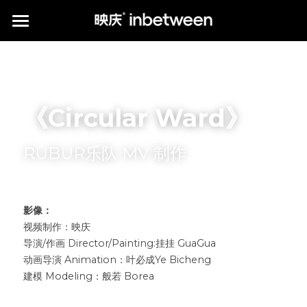
HOME
POSTER WORKS
《Circular Ward》
CLIENTS
*PUBLICATION
RUBUR乐队 MV 制作
ABOUT us
print publications
media publications
Q&A
影像：
Instagram
视频制作：映庆
*KIAROSTAMI'S PHOTOGRAPHY
中文介绍
导演/作画 Director/Painting:挂挂 GuaGua
动画导演 Animation：叶必成Ye Bicheng
提供技术支持
建模 Modeling：般若 Borea