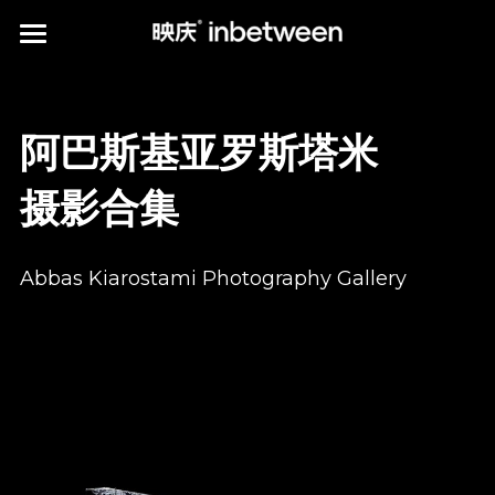
HOME
POSTER WORKS
阿巴斯
基亚罗斯塔米
CLIENTS
摄影合集
*PUBLICATION
Abbas Kiarostami Photography Gallery
ABOUT us
print publications
media publications
Q&A
Instagram
*KIAROSTAMI'S PHOTOGRAPHY
中文介绍
提供技术支持