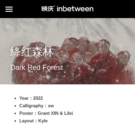
HOME
POSTER WORKS
绛红森林
CLIENTS
*PUBLICATION
Dark Red Forest
ABOUT us
print publications
media publications
Q&A
Instagram
Year：2022
*KIAROSTAMI'S PHOTOGRAPHY
中文介绍
Calligraphy
：xw
Poster：Grant XIN & Lilei
提供技术支持
Layout：Kyle