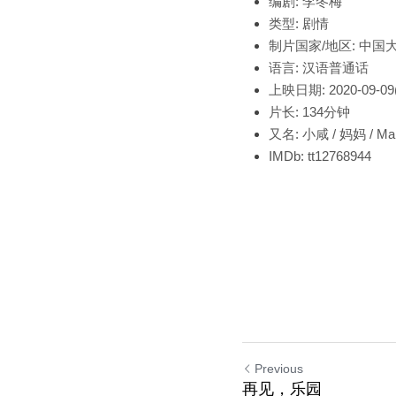
编剧
:
李冬梅
类型:
剧情
制片国家/地区:
中国
语言:
汉语普通话
上映日期:
2020-09
片长:
134分钟
又名:
小咸 / 妈妈 / M
IMDb:
tt12768944
Previous
再见，乐园